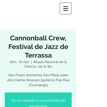
Cannonball Crew,
Festival de Jazz de
Terrassa
dom, 10 mar
  |  
Museu Nacional de la
Ciència i de la Tèc
Dan Posen (trompeta) Xavi Plaza (saxo
alto) Camile Alcarazo (guitarra) Pep Rius
(Contrabajo)
Se ha cerrado la posibilidad de
registrarse