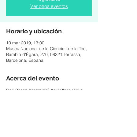
Ver otros eventos
Horario y ubicación
10 mar 2019, 13:00
Museu Nacional de la Ciència i de la Tèc,
Rambla d'Ègara, 270, 08221 Terrassa,
Barcelona, España
Acerca del evento
Dan Posen (trompeta) Xavi Plaza (saxo 
alto) Camile Alcarazo (guitarra) Pep Rius 
(Contrabajo)